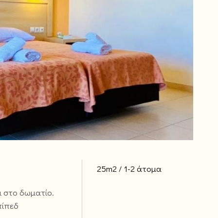
25m2
1-2 άτομα
ι στο δωματίο.
πίπεδ